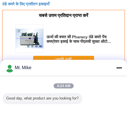
ठंडे कमरे के लिए प्रशीतन इकाइयाँ
सबसे उत्तम प्रतिदान प्राप्त करें
ऊर्जा की बचत की Pharacy ठंडे कमरे पेंच
कमप्रेशर इकाई के साथ पीएलसी सुरक्षा ऑटो
नियंत्रण
जारी रखें
Mr. Mike
प्रशीतन कंप्रेसर इकाई
अधिक
4:24 AM
Good day, what product are you looking for?
िट्ज़र पेंच कंप्रेसर
पोल्ट्री ब्लास्ट फ्रीजर
R407c कोल्ड स्टोरेज
-18 ℃ चिकन कोल्ड
2
इकाई R404a
रेफ्रिजरेशन कंप्रेसर
उपयोग रेफ्रिजरेशन
स्टोरेज के लिए बिट्ज़र
स्टो
फ्रिजरेंट / प्रशीतन
यूनिट रेफ्रिजरेंट
कंप्रेसर यूनिट
R404a प्रशीतन मल्टी
Bitz
इकाई
R404a
OBBL2-100M फलों
कंप्रेसर रैक
रेफ
के पूर्व शीतलन के लिए