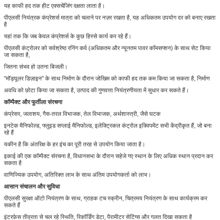
यह काफी हद तक हीट एक्सचेंजिंग दक्षता लाता है।
पीएलसी नियंत्रक कंप्रेशर्स मात्रा को चलाने पर नज़र रखता है, यह अधिकतम उपयोग दर को बनाए रखता
है
यहां तक ​​कि जब केवल कंप्रेशर्स के कुछ हिस्से कार्य कर रहे हैं।
पीएलसी कंट्रोलर को सर्वश्रेष्ठ रनिंग कर्व (अधिकतम और न्यूनतम पावर कॉमसप्शन) के साथ सेट किया
जा सकता है,
जितना संभव हो उतना बिजली।
"मॉड्यूलर डिज़ाइन" के साथ निर्माण के दौरान जोखिम को काफी हद तक कम किया जा सकता है, निर्माण
अवधि को छोटा किया जा सकता है, उत्पाद की गुणवत्ता नियंत्रणीयता में सुधार कर सकते हैं।
कॉम्पैक्ट और फुर्तीला संरचना
कंप्रेसर, जलाशय, गैस-तरल विभाजक, तेल विभाजक, अर्थशास्त्री, जैसे घटक
इनटेक मैनिफोल्ड, फ्लुइड सप्लाई मैनिफोल्ड, इलेक्ट्रिकल कंट्रोल इक्विपमेंट सभी केंद्रीकृत हैं, जो बना
रहे हैं
यकीन है कि अंतरिक्ष के हर इंच का पूरी तरह से उपयोग किया जाता है।
इकाई की एक कॉम्पैक्ट संरचना है, विधानसभा के दौरान सहेजे गए स्थान के लिए अधिक स्थान प्रदान कर
सकता है
वाणिज्यिक उपयोग, अतिरिक्त लाभ के साथ अंतिम उपयोगकर्ता को लाभ।
आसान संचालन और सुविधा
पीएलसी सुरक्षा ऑटो नियंत्रण के साथ, ग्राहक टच स्क्रीन, चित्रमय नियंत्रण के साथ कार्यक्रम कर
सकते हैं
इंटरफ़ेस तीव्रता से चल रहे स्थिति, रिकॉर्डिंग डेटा, पैरामीटर सेटिंग्स और गलत दिखा सकता है