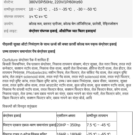
वोल्टेज:
380V/3P/50Hz, 220V/1P/60Hz60
वाष्पीभूत तापमान:
10 ~ -15 ℃ ， -15 ~ -35 ℃ ， -30 ~ -50 ℃
संघनक तापमान:
३५ ℃ ४० ℃
उपयोग:
कोल्ड रूम, ब्लास्ट फ्रीजर, कोल्ड चेन लॉजिस्टिक, फ़ारेसी, रेफ्रिजरेशन
कंप्रेसर संघनक इकाई
औद्योगिक जल चिलर इकाइयां
हाई लाइट:
,
पीएलसी सुरक्षा ऑटो नियंत्रण के साथ ऊर्जा की बचत फ़ार्सी कोल्ड रूम स्क्रू कंप्रेसर इकाई
उच्च तापमान समानांतर पेंच कंप्रेसर इकाई
Ourfuture कंप्रेसर रैक में शामिल हैं:
बिजली स्विचगियर, पेंच प्रकार कंप्रेसर, निकास तापमान संरक्षण, मोटर सुरक्षा, तेल स्तर स्विच, तरल स्प्रे
कनेक्टर, सक्शन स्टॉप वाल्व, निकास रोक वाल्व, बाहरी तेल विभाजक, क्षैतिज रोटरी वाल्व, तेल हीटर, तेल
तापमान नियंत्रक, Photoelectric मशीन स्विच, तेल फिल्टर, तेल सर्किट गेंद वाल्व, तेल लाइन दृष्टि
कांच, तेल लाइन solenoid वाल्व, तरल स्प्रे गेंद वाल्व, तरल स्प्रे solenoid वाल्व, तरल स्प्रे फिल्टर,
तरल स्प्रे दृष्टि कांच, तरल खिला दृष्टि कांच, उच्च / कम दबाव नियंत्रक, दबाव सेंसर, जलाशय, सुरक्षा
वाल्व, तरल ड्रॉप ऑफ वाल्व, तरल आउटलेट स्टॉप वाल्व, कुल फ़ीड वाल्व, कुल सक्शन स्टॉप वाल्व, कुल
निकास गैर वापसी स्टॉप वाल्व, तरल फिल्टर बैरल, सक्शन फिल्टर बैरल, तेल फिल्टर बैरल, कोण वाल्व,
निकास पाइप, तेल उच्च / कम दबाव नापने का यंत्र, दबाव नापने का यंत्र नली, तेल फिल्टर कोर, तरल
खिला फिल्टर कोर, सक्शन फिल्टर कोर, दबाव नापने का यंत्र बोर्ड, आदि
विकल्पों की विस्तृत श्रृंखला
कंप्रेसर इकाई
प्रशीतन क्षमता
वाष्पीभूत तापमान
पिस्टन प्रकार एकल-चरण समानांतर इकाई
20HP ~ 350hp
7.5 ℃ ~ -45 ℃
पिस्टन टाइप टू-स्टेज पैरेलल यूनिट
16HP ~ 180HP
-25 ℃ ~ -65 ℃