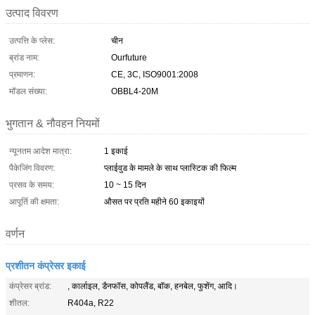
उत्पाद विवरण
उत्पत्ति के प्लेस:
चीन
ब्रांड नाम:
Ourfuture
प्रमाणन:
CE, 3C, ISO9001:2008
मॉडल संख्या:
OBBL4-20M
भुगतान & नौवहन नियमों
न्यूनतम आदेश मात्रा:
1 इकाई
पैकेजिंग विवरण:
प्लाईवुड के मामले के साथ प्लास्टिक की फिल्म
प्रसव के समय:
10 ~ 15 दिन
आपूर्ति की क्षमता:
औसत पर प्रति महीने 60 इकाइयों
वर्णन
प्रशीतन कंप्रेसर इकाई
कंप्रेसर ब्रांड:
, कार्लाइल, डैनफॉस, कोपलैंड, बॉक, हनबेल, फुशेंग, आदि।
शीतल:
R404a, R22