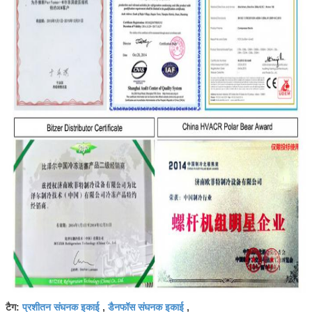
प्रशीतन संघनक इकाई
डैनफॉस संघनक इकाई
टैग:
,
,