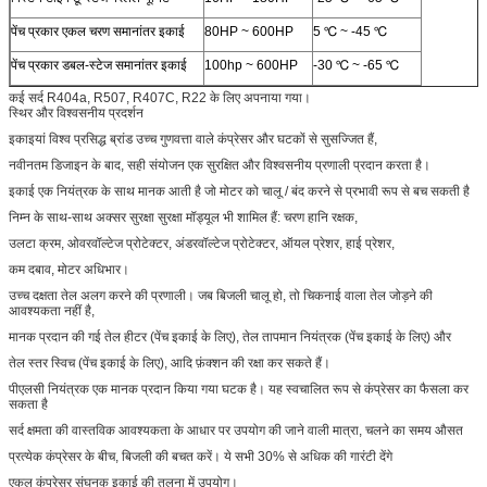
पेंच प्रकार एकल चरण समानांतर इकाई
80HP ~ 600HP
5 ℃ ~ -45 ℃
पेंच प्रकार डबल-स्टेज समानांतर इकाई
100hp ~ 600HP
-30 ℃ ~ -65 ℃
कई सर्द R404a, R507, R407C, R22 के लिए अपनाया गया।
स्थिर और विश्वसनीय प्रदर्शन
इकाइयां विश्व प्रसिद्ध ब्रांड उच्च गुणवत्ता वाले कंप्रेसर और घटकों से सुसज्जित हैं,
नवीनतम डिजाइन के बाद, सही संयोजन एक सुरक्षित और विश्वसनीय प्रणाली प्रदान करता है।
इकाई एक नियंत्रक के साथ मानक आती है जो मोटर को चालू / बंद करने से प्रभावी रूप से बच सकती है
निम्न के साथ-साथ अक्सर सुरक्षा सुरक्षा मॉड्यूल भी शामिल हैं: चरण हानि रक्षक,
उलटा क्रम, ओवरवॉल्टेज प्रोटेक्टर, अंडरवॉल्टेज प्रोटेक्टर, ऑयल प्रेशर, हाई प्रेशर,
कम दबाव, मोटर अधिभार।
उच्च दक्षता तेल अलग करने की प्रणाली। जब बिजली चालू हो, तो चिकनाई वाला तेल जोड़ने की
आवश्यकता नहीं है,
मानक प्रदान की गई तेल हीटर (पेंच इकाई के लिए), तेल तापमान नियंत्रक (पेंच इकाई के लिए) और
तेल स्तर स्विच (पेंच इकाई के लिए), आदि फ़ंक्शन की रक्षा कर सकते हैं।
पीएलसी नियंत्रक एक मानक प्रदान किया गया घटक है। यह स्वचालित रूप से कंप्रेसर का फैसला कर
सकता है
सर्द क्षमता की वास्तविक आवश्यकता के आधार पर उपयोग की जाने वाली मात्रा, चलने का समय औसत
प्रत्येक कंप्रेसर के बीच, बिजली की बचत करें। ये सभी 30% से अधिक की गारंटी देंगे
एकल कंप्रेसर संघनक इकाई की तुलना में उपयोग।