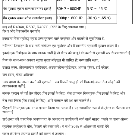
पेंच प्रकार एकल चरण समानांतर इकाई
80HP ~ 600HP
5 ℃ ~ -45 ℃
पेंच प्रकार डबल-स्टेज समानांतर इकाई
100hp ~ 600HP
-30 ℃ ~ -65 ℃
कई सर्द R404a, R507, R407C, R22 के लिए अपनाया गया।
स्थिर और विश्वसनीय प्रदर्शन
इकाइयां विश्व प्रसिद्ध ब्रांड उच्च गुणवत्ता वाले कंप्रेसर और घटकों से सुसज्जित हैं,
नवीनतम डिजाइन के बाद, सही संयोजन एक सुरक्षित और विश्वसनीय प्रणाली प्रदान करता है।
इकाई एक नियंत्रक के साथ मानक आती है जो मोटर को चालू / बंद करने से प्रभावी रूप से बच सकती है
निम्न के साथ-साथ अक्सर सुरक्षा सुरक्षा मॉड्यूल भी शामिल हैं: चरण हानि रक्षक,
उलटा क्रम, ओवरवॉल्टेज प्रोटेक्टर, अंडरवॉल्टेज प्रोटेक्टर, ऑयल प्रेशर, हाई प्रेशर,
कम दबाव, मोटर अधिभार।
उच्च दक्षता तेल अलग करने की प्रणाली। जब बिजली चालू हो, तो चिकनाई वाला तेल जोड़ने की
आवश्यकता नहीं है,
मानक प्रदान की गई तेल हीटर (पेंच इकाई के लिए), तेल तापमान नियंत्रक (पेंच इकाई के लिए) और
तेल स्तर स्विच (पेंच इकाई के लिए), आदि फ़ंक्शन की रक्षा कर सकते हैं।
पीएलसी नियंत्रक एक मानक प्रदान किया गया घटक है। यह स्वचालित रूप से कंप्रेसर का फैसला कर
सकता है
सर्द क्षमता की वास्तविक आवश्यकता के आधार पर उपयोग की जाने वाली मात्रा, चलने का समय औसत
प्रत्येक कंप्रेसर के बीच, बिजली की बचत करें। ये सभी 30% से अधिक की गारंटी देंगे
एकल कंप्रेसर संघनक इकाई की तुलना में उपयोग।