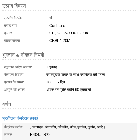
उत्पाद विवरण
उत्पत्ति के प्लेस:
चीन
ब्रांड नाम:
Ourfuture
प्रमाणन:
CE, 3C, ISO9001:2008
मॉडल संख्या:
OBBL4-20M
भुगतान & नौवहन नियमों
न्यूनतम आदेश मात्रा:
1 इकाई
पैकेजिंग विवरण:
प्लाईवुड के मामले के साथ प्लास्टिक की फिल्म
प्रसव के समय:
10 ~ 15 दिन
आपूर्ति की क्षमता:
औसत पर प्रति महीने 60 इकाइयों
वर्णन
प्रशीतन कंप्रेसर इकाई
कंप्रेसर ब्रांड:
, कार्लाइल, डैनफॉस, कोपलैंड, बॉक, हनबेल, फुशेंग, आदि।
शीतल:
R404a, R22