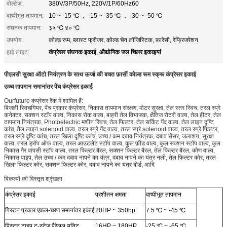
वोल्टेज:
380V/3P/50Hz, 220V/1P/60Hz60
वाष्पीभूत तापमान:
10 ~ -15 ℃ ， -15 ~ -35 ℃ ， -30 ~ -50 ℃
संघनक तापमान:
३५ ℃ ४० ℃
उपयोग:
कोल्ड रूम, ब्लास्ट फ्रीजर, कोल्ड चेन लॉजिस्टिक, फ़ारेसी, रेफ्रिजरेशन
कंप्रेसर संघनक इकाई
औद्योगिक जल चिलर इकाइयां
हाई लाइट:
,
पीएलसी सुरक्षा ऑटो नियंत्रण के साथ ऊर्जा की बचत फ़ार्सी कोल्ड रूम स्क्रू कंप्रेसर इकाई
उच्च तापमान समानांतर पेंच कंप्रेसर इकाई
Ourfuture कंप्रेसर रैक में शामिल हैं:
बिजली स्विचगियर, पेंच प्रकार कंप्रेसर, निकास तापमान संरक्षण, मोटर सुरक्षा, तेल स्तर स्विच, तरल स्प्रे
कनेक्टर, सक्शन स्टॉप वाल्व, निकास रोक वाल्व, बाहरी तेल विभाजक, क्षैतिज रोटरी वाल्व, तेल हीटर, तेल
तापमान नियंत्रक, Photoelectric मशीन स्विच, तेल फिल्टर, तेल सर्किट गेंद वाल्व, तेल लाइन दृष्टि
कांच, तेल लाइन solenoid वाल्व, तरल स्प्रे गेंद वाल्व, तरल स्प्रे solenoid वाल्व, तरल स्प्रे फिल्टर,
तरल स्प्रे दृष्टि कांच, तरल खिला दृष्टि कांच, उच्च / कम दबाव नियंत्रक, दबाव सेंसर, जलाशय, सुरक्षा
वाल्व, तरल ड्रॉप ऑफ वाल्व, तरल आउटलेट स्टॉप वाल्व, कुल फ़ीड वाल्व, कुल सक्शन स्टॉप वाल्व, कुल
निकास गैर वापसी स्टॉप वाल्व, तरल फिल्टर बैरल, सक्शन फिल्टर बैरल, तेल फिल्टर बैरल, कोण वाल्व,
निकास पाइप, तेल उच्च / कम दबाव नापने का यंत्र, दबाव नापने का यंत्र नली, तेल फिल्टर कोर, तरल
खिला फिल्टर कोर, सक्शन फिल्टर कोर, दबाव नापने का यंत्र बोर्ड, आदि
विकल्पों की विस्तृत श्रृंखला
कंप्रेसर इकाई
प्रशीतन क्षमता
वाष्पीभूत तापमान
पिस्टन प्रकार एकल-चरण समानांतर इकाई
20HP ~ 350hp
7.5 ℃ ~ -45 ℃
पिस्टन टाइप टू-स्टेज पैरेलल यूनिट
16HP ~ 180HP
-25 ℃ ~ -65 ℃