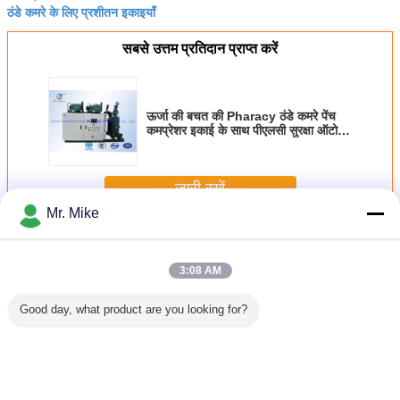
ठंडे कमरे के लिए प्रशीतन इकाइयाँ
सबसे उत्तम प्रतिदान प्राप्त करें
ऊर्जा की बचत की Pharacy ठंडे कमरे पेंच
कमप्रेशर इकाई के साथ पीएलसी सुरक्षा ऑटो
नियंत्रण
जारी रखें
Mr. Mike
प्रशीतन कंप्रेसर इकाई
अधिक
3:08 AM
Good day, what product are you looking for?
कन कोल्ड
2 ℃ फल कोल्ड
लाल प्याज कोल्ड
बिट्ज़र पेंच कंप्रेसर
पोल्ट्री ब्ला
लिए बिट्ज़र
स्टोरेज के लिए R404a
स्टोरेज Bitzer संघनक
इकाई R404a
रेफ्रिजरेशन 
शीतन मल्टी
Bitzer पिस्टन प्रकार
इकाई 20HP -
रेफ्रिजरेंट / प्रशीतन
यूनिट रेफ्
सर रैक
रेफ्रिजरेशन कंप्रेसर
350HP प्रशीतन
इकाई
R40
इकाई
क्षमता