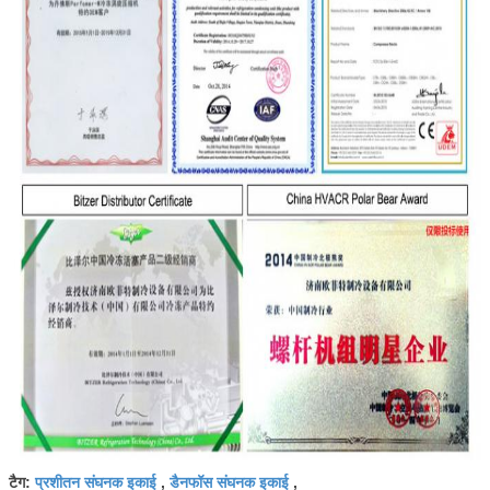
प्रशीतन संघनक इकाई
डैनफॉस संघनक इकाई
टैग:
,
,