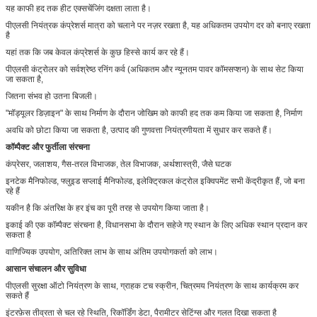
यह काफी हद तक हीट एक्सचेंजिंग दक्षता लाता है।
पीएलसी नियंत्रक कंप्रेशर्स मात्रा को चलाने पर नज़र रखता है, यह अधिकतम उपयोग दर को बनाए रखता
है
यहां तक ​​कि जब केवल कंप्रेशर्स के कुछ हिस्से कार्य कर रहे हैं।
पीएलसी कंट्रोलर को सर्वश्रेष्ठ रनिंग कर्व (अधिकतम और न्यूनतम पावर कॉमसप्शन) के साथ सेट किया
जा सकता है,
जितना संभव हो उतना बिजली।
"मॉड्यूलर डिज़ाइन" के साथ निर्माण के दौरान जोखिम को काफी हद तक कम किया जा सकता है, निर्माण
अवधि को छोटा किया जा सकता है, उत्पाद की गुणवत्ता नियंत्रणीयता में सुधार कर सकते हैं।
कॉम्पैक्ट और फुर्तीला संरचना
कंप्रेसर, जलाशय, गैस-तरल विभाजक, तेल विभाजक, अर्थशास्त्री, जैसे घटक
इनटेक मैनिफोल्ड, फ्लुइड सप्लाई मैनिफोल्ड, इलेक्ट्रिकल कंट्रोल इक्विपमेंट सभी केंद्रीकृत हैं, जो बना
रहे हैं
यकीन है कि अंतरिक्ष के हर इंच का पूरी तरह से उपयोग किया जाता है।
इकाई की एक कॉम्पैक्ट संरचना है, विधानसभा के दौरान सहेजे गए स्थान के लिए अधिक स्थान प्रदान कर
सकता है
वाणिज्यिक उपयोग, अतिरिक्त लाभ के साथ अंतिम उपयोगकर्ता को लाभ।
आसान संचालन और सुविधा
पीएलसी सुरक्षा ऑटो नियंत्रण के साथ, ग्राहक टच स्क्रीन, चित्रमय नियंत्रण के साथ कार्यक्रम कर
सकते हैं
इंटरफ़ेस तीव्रता से चल रहे स्थिति, रिकॉर्डिंग डेटा, पैरामीटर सेटिंग्स और गलत दिखा सकता है