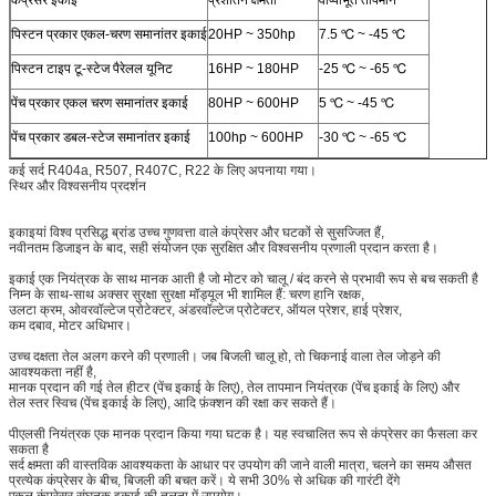
पिस्टन प्रकार एकल-चरण समानांतर इकाई
20HP ~ 350hp
7.5 ℃ ~ -45 ℃
पिस्टन टाइप टू-स्टेज पैरेलल यूनिट
16HP ~ 180HP
-25 ℃ ~ -65 ℃
पेंच प्रकार एकल चरण समानांतर इकाई
80HP ~ 600HP
5 ℃ ~ -45 ℃
पेंच प्रकार डबल-स्टेज समानांतर इकाई
100hp ~ 600HP
-30 ℃ ~ -65 ℃
कई सर्द R404a, R507, R407C, R22 के लिए अपनाया गया।
स्थिर और विश्वसनीय प्रदर्शन
इकाइयां विश्व प्रसिद्ध ब्रांड उच्च गुणवत्ता वाले कंप्रेसर और घटकों से सुसज्जित हैं,
नवीनतम डिजाइन के बाद, सही संयोजन एक सुरक्षित और विश्वसनीय प्रणाली प्रदान करता है।
इकाई एक नियंत्रक के साथ मानक आती है जो मोटर को चालू / बंद करने से प्रभावी रूप से बच सकती है
निम्न के साथ-साथ अक्सर सुरक्षा सुरक्षा मॉड्यूल भी शामिल हैं: चरण हानि रक्षक,
उलटा क्रम, ओवरवॉल्टेज प्रोटेक्टर, अंडरवॉल्टेज प्रोटेक्टर, ऑयल प्रेशर, हाई प्रेशर,
कम दबाव, मोटर अधिभार।
उच्च दक्षता तेल अलग करने की प्रणाली। जब बिजली चालू हो, तो चिकनाई वाला तेल जोड़ने की
आवश्यकता नहीं है,
मानक प्रदान की गई तेल हीटर (पेंच इकाई के लिए), तेल तापमान नियंत्रक (पेंच इकाई के लिए) और
तेल स्तर स्विच (पेंच इकाई के लिए), आदि फ़ंक्शन की रक्षा कर सकते हैं।
पीएलसी नियंत्रक एक मानक प्रदान किया गया घटक है। यह स्वचालित रूप से कंप्रेसर का फैसला कर
सकता है
सर्द क्षमता की वास्तविक आवश्यकता के आधार पर उपयोग की जाने वाली मात्रा, चलने का समय औसत
प्रत्येक कंप्रेसर के बीच, बिजली की बचत करें। ये सभी 30% से अधिक की गारंटी देंगे
एकल कंप्रेसर संघनक इकाई की तुलना में उपयोग।