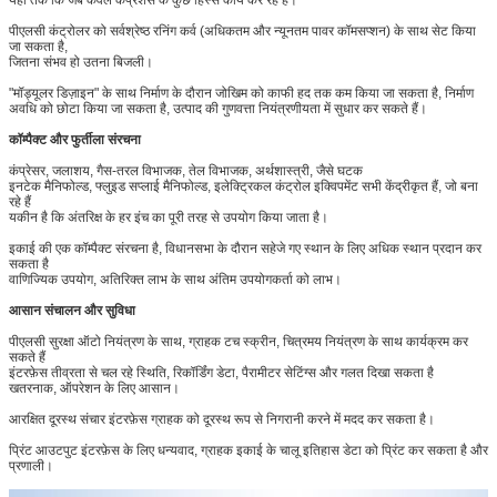
पीएलसी कंट्रोलर को सर्वश्रेष्ठ रनिंग कर्व (अधिकतम और न्यूनतम पावर कॉमसप्शन) के साथ सेट किया
जा सकता है,
जितना संभव हो उतना बिजली।
"मॉड्यूलर डिज़ाइन" के साथ निर्माण के दौरान जोखिम को काफी हद तक कम किया जा सकता है, निर्माण
अवधि को छोटा किया जा सकता है, उत्पाद की गुणवत्ता नियंत्रणीयता में सुधार कर सकते हैं।
कॉम्पैक्ट और फुर्तीला संरचना
कंप्रेसर, जलाशय, गैस-तरल विभाजक, तेल विभाजक, अर्थशास्त्री, जैसे घटक
इनटेक मैनिफोल्ड, फ्लुइड सप्लाई मैनिफोल्ड, इलेक्ट्रिकल कंट्रोल इक्विपमेंट सभी केंद्रीकृत हैं, जो बना
रहे हैं
यकीन है कि अंतरिक्ष के हर इंच का पूरी तरह से उपयोग किया जाता है।
इकाई की एक कॉम्पैक्ट संरचना है, विधानसभा के दौरान सहेजे गए स्थान के लिए अधिक स्थान प्रदान कर
सकता है
वाणिज्यिक उपयोग, अतिरिक्त लाभ के साथ अंतिम उपयोगकर्ता को लाभ।
आसान संचालन और सुविधा
पीएलसी सुरक्षा ऑटो नियंत्रण के साथ, ग्राहक टच स्क्रीन, चित्रमय नियंत्रण के साथ कार्यक्रम कर
सकते हैं
इंटरफ़ेस तीव्रता से चल रहे स्थिति, रिकॉर्डिंग डेटा, पैरामीटर सेटिंग्स और गलत दिखा सकता है
खतरनाक, ऑपरेशन के लिए आसान।
आरक्षित दूरस्थ संचार इंटरफ़ेस ग्राहक को दूरस्थ रूप से निगरानी करने में मदद कर सकता है।
प्रिंट आउटपुट इंटरफ़ेस के लिए धन्यवाद, ग्राहक इकाई के चालू इतिहास डेटा को प्रिंट कर सकता है और
प्रणाली।