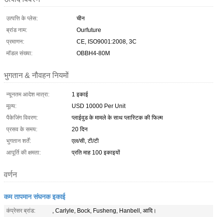
उत्पत्ति के प्लेस:
चीन
ब्रांड नाम:
Ourfuture
प्रमाणन:
CE, ISO9001:2008, 3C
मॉडल संख्या:
OBBH4-80M
भुगतान & नौवहन नियमों
न्यूनतम आदेश मात्रा:
1 इकाई
मूल्य:
USD 10000 Per Unit
पैकेजिंग विवरण:
प्लाईवुड के मामले के साथ प्लास्टिक की फिल्म
प्रसव के समय:
20 दिन
भुगतान शर्तें:
एल/सी, टी/टी
आपूर्ति की क्षमता:
प्रति माह 100 इकाइयों
वर्णन
कम तापमान संघनक इकाई
कंप्रेसर ब्रांड:
, Carlyle, Bock, Fusheng, Hanbell, आदि।