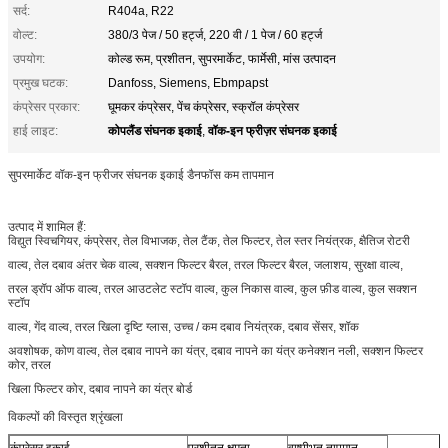
सर्द:
R404a, R22
वोल्ट:
380/3 पेज / 50 हर्ट्ज, 220 वी / 1 पेज / 60 हर्ट्ज
उपयोग:
कोल्ड रूम, प्रशीतन, सुपरमार्केट, फार्मेसी, मांस उत्पादन
प्रमुख घटक:
Danfoss, Siemens, Ebmpapst
कंप्रेसर प्रकार:
घूमकर कंप्रेसर, पेंच कंप्रेसर, स्क्रॉल कंप्रेसर
कोपलैंड संघनक इकाई
वॉक-इन फ्रीज़र संघनक इकाई
हाई लाइट:
,
सुपरमार्केट वॉक-इन फ्रीजर संघनक इकाई डैनफॉस कम तापमान
उत्पाद में शामिल हैं:
विद्युत स्विचगियर, कंप्रेसर, तेल विभाजक, तेल टैंक, तेल फिल्टर, तेल स्तर नियंत्रक, क्षैतिज रोटरी
वाल्व, तेल दबाव अंतर चेक वाल्व, सक्शन फिल्टर बैरल, तरल फिल्टर बैरल, जलाशय, सुरक्षा वाल्व,
तरल ड्रॉप ऑफ वाल्व, तरल आउटलेट स्टॉप वाल्व, कुल निकास वाल्व, कुल फ़ीड वाल्व, कुल सक्शन
स्टॉप
वाल्व, गेंद वाल्व, तरल खिला दृष्टि ग्लास, उच्च / कम दबाव नियंत्रक, दबाव सेंसर, शॉक
अवशोषक, कोण वाल्व, तेल दबाव नापने का यंत्र, दबाव नापने का यंत्र कनेक्शन नली, सक्शन फिल्टर
कोर, तरल
खिला फिल्टर कोर, दबाव नापने का यंत्र बोर्ड
विकल्पों की विस्तृत श्रृंखला
कंप्रेसर इकाई
प्रशीतन क्षमता
वाष्पीभूत तापमान