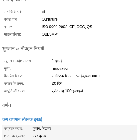
उत्पत्ति के प्लेस:
चीन
ब्रांड नाम:
Ourfuture
प्रमाणन:
ISO 9001:2008, CE, CCC, QS
मॉडल संख्या:
OBL5M-ए
भुगतान & नौवहन नियमों
न्यूनतम आदेश मात्रा:
1 इकाई
मूल्य:
nigotiation
पैकेजिंग विवरण:
प्लास्टिक फिल्म + प्लाईवुड का मामला
प्रसव के समय:
20 दिन
आपूर्ति की क्षमता:
प्रति माह 100 इकाइयों
वर्णन
कम तापमान संघनक इकाई
कंप्रेसर ब्रांड:
फुशेंग, बिट्ज़र
शीतलक प्रकार:
एयर कूल्ड