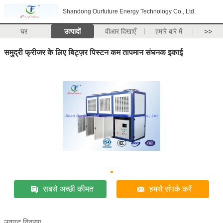
Shandong Ourfuture Energy Technology Co., Ltd.
घर
उत्पादों
वीआर दिखाएँ
हमारे बारे में
>>
समुद्री फ्रीजर के लिए बिट्ज़र पिस्टन कम तापमान संघनक इकाई
सबसे अच्छी कीमत
हमसे संपर्क करें
उत्पाद विवरण