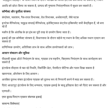
अवधि को छोटा किया जा सकता है, उत्पाद की गुणवत्ता नियंत्रणीयता में सुधार कर सकते हैं।
कॉम्पैक्ट और फुर्तीला संरचना
कंप्रेसर, जलाशय, गैस-तरल विभाजक, तेल विभाजक, अर्थशास्त्री, जैसे घटक
इनटेक मैनिफोल्ड, फ्लुइड सप्लाई मैनिफोल्ड, इलेक्ट्रिकल कंट्रोल इक्विपमेंट सभी केंद्रीकृत हैं, जो बना
रहे हैं
यकीन है कि अंतरिक्ष के हर इंच का पूरी तरह से उपयोग किया जाता है।
इकाई की एक कॉम्पैक्ट संरचना है, विधानसभा के दौरान सहेजे गए स्थान के लिए अधिक स्थान प्रदान कर
सकता है
वाणिज्यिक उपयोग, अतिरिक्त लाभ के साथ अंतिम उपयोगकर्ता को लाभ।
आसान संचालन और सुविधा
पीएलसी सुरक्षा ऑटो नियंत्रण के साथ, ग्राहक टच स्क्रीन, चित्रमय नियंत्रण के साथ कार्यक्रम कर
सकते हैं
इंटरफ़ेस तीव्रता से चल रहे स्थिति, रिकॉर्डिंग डेटा, पैरामीटर सेटिंग्स और गलत दिखा सकता है
खतरनाक, ऑपरेशन के लिए आसान।
आरक्षित दूरस्थ संचार इंटरफ़ेस ग्राहक को दूरस्थ रूप से निगरानी करने में मदद कर सकता है।
प्रिंट आउटपुट इंटरफ़ेस के लिए धन्यवाद, ग्राहक इकाई के चालू इतिहास डेटा को प्रिंट कर सकता है और
प्रणाली।
एयर कूल्ड पिस्टन प्रकार संघनक इकाई
सामान्य विशेषताएं