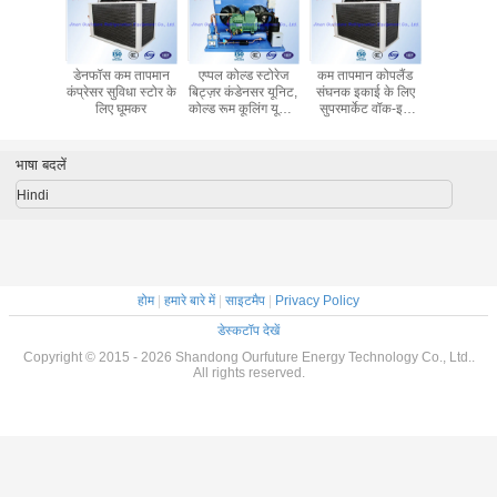
ान कोपलैंड
मांस कोल्ड स्टोरेज कम
कोपलैंड कंप्रेसर के
सुपरमार्केट वॉक-इन
डेनफॉस क
काई के लिए
तापमान संघनक इकाई,
साथ वाणिज्यिक मांस
फ्रीजर संघनक इकाई
कंप्रेसर सुवि
केट वॉक-इन
R404a, एयर कूल्ड
फ्रीजर कम तापमान
डैनफॉस कम तापमान
लिए घ
रीजर
कंडेनसर के साथ,
संघनक इकाई
डिजिटल थर्मोस्टेट का
उपयोग करें
भाषा बदलें
Hindi
होम
|
हमारे बारे में
|
साइटमैप
|
Privacy Policy
डेस्कटॉप देखें
Copyright © 2015 - 2026 Shandong Ourfuture Energy Technology Co., Ltd..
All rights reserved.