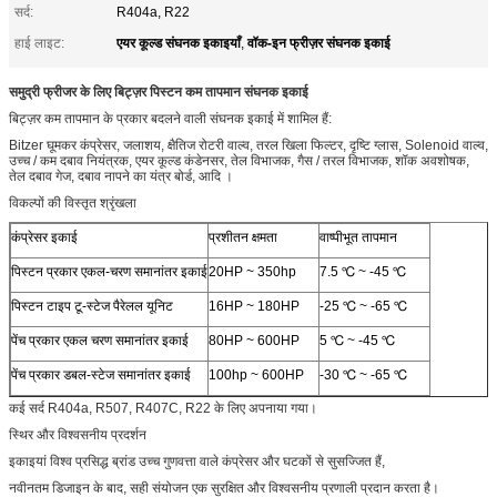
सर्द:
R404a, R22
एयर कूल्ड संघनक इकाइयाँ
वॉक-इन फ्रीज़र संघनक इकाई
हाई लाइट:
,
समुद्री फ्रीजर के लिए बिट्ज़र पिस्टन कम तापमान संघनक इकाई
बिट्ज़र कम तापमान के प्रकार बदलने वाली संघनक इकाई में शामिल हैं:
Bitzer घूमकर कंप्रेसर, जलाशय, क्षैतिज रोटरी वाल्व, तरल खिला फिल्टर, दृष्टि ग्लास, Solenoid वाल्व,
उच्च / कम दबाव नियंत्रक, एयर कूल्ड कंडेनसर, तेल विभाजक, गैस / तरल विभाजक, शॉक अवशोषक,
तेल दबाव गेज, दबाव नापने का यंत्र बोर्ड, आदि ।
विकल्पों की विस्तृत श्रृंखला
कंप्रेसर इकाई
प्रशीतन क्षमता
वाष्पीभूत तापमान
पिस्टन प्रकार एकल-चरण समानांतर इकाई
20HP ~ 350hp
7.5 ℃ ~ -45 ℃
पिस्टन टाइप टू-स्टेज पैरेलल यूनिट
16HP ~ 180HP
-25 ℃ ~ -65 ℃
पेंच प्रकार एकल चरण समानांतर इकाई
80HP ~ 600HP
5 ℃ ~ -45 ℃
पेंच प्रकार डबल-स्टेज समानांतर इकाई
100hp ~ 600HP
-30 ℃ ~ -65 ℃
कई सर्द R404a, R507, R407C, R22 के लिए अपनाया गया।
स्थिर और विश्वसनीय प्रदर्शन
इकाइयां विश्व प्रसिद्ध ब्रांड उच्च गुणवत्ता वाले कंप्रेसर और घटकों से सुसज्जित हैं,
नवीनतम डिजाइन के बाद, सही संयोजन एक सुरक्षित और विश्वसनीय प्रणाली प्रदान करता है।