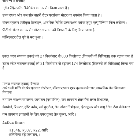
सामान्य विशेषताएं
ग्रीन रेफ्रिजरेंट R404a का उपयोग किया जाता है।
उच्च दक्षता और कम शोर बाहरी रोटर प्रशंसक मोटर का उपयोग किया जाता है।
बॉक्स प्रकार एकीकृत डिजाइन, आंतरिक निर्मित उच्च दक्षता कॉपर ट्यूब एल्यूमीनियम फिन कंडेंसर।
पीटीसी सेंसर का उपयोग मोटर तापमान की निगरानी के लिए किया जाता है।
पॉलिएस्टर तेल पूर्व से भरा हुआ।
एकल चरण संघनक इकाई को 27 किलोवाट से 800 किलोवाट (विकल्पों की विविधता) तक बढ़ाया गया है
डबल स्टेज संघनक इकाई को 21 किलोवाट से बढ़ाकर 174 किलोवाट (विकल्पों की विविधता) किया गया
है
मानक संघनक इकाई विन्यास
अर्ध भली भांति बंद पेंच प्रकार कंप्रेसर, बॉक्स प्रकार एयर कूल्ड कंडेनसर, माध्यमिक तेल विभाजक,
निकास
तापमान संरक्षण उपकरण, जलाशय (प्रमाणित), कम तापमान क्षेत्र गैस-तरल विभाजक,
डैशबोर्ड, फिल्टर, दृष्टि कांच, जमे हुए तेल, तेल अंतर नियंत्रक, इंटरकूलर और वायु / तेल ठंडा कंडेनसर
कम तापमान इकाइयों के लिए, एयर कूल्ड तेल कूलर, आदि।
वैकल्पिक विन्यास
R134a, R507, R22, आदि
अतिरिक्त बड़े जलाशय,।