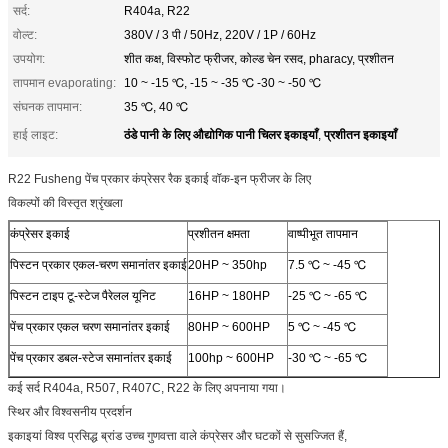
सर्द:
R404a, R22
वोल्ट:
380V / 3 पी / 50Hz, 220V / 1P / 60Hz
उपयोग:
शीत कक्ष, विस्फोट फ्रीजर, कोल्ड चेन रसद, pharacy, प्रशीतन
तापमान evaporating:
10 ~ -15 ℃, -15 ~ -35 ℃ -30 ~ -50 ℃
संघनक तापमान:
35 ℃, 40 ℃
ठंडे पानी के लिए औद्योगिक पानी चिलर इकाइयाँ
प्रशीतन इकाइयाँ
हाई लाइट:
,
R22 Fusheng पेंच प्रकार कंप्रेसर रैक इकाई वॉक-इन फ्रीजर के लिए
विकल्पों की विस्तृत श्रृंखला
कंप्रेसर इकाई
प्रशीतन क्षमता
वाष्पीभूत तापमान
पिस्टन प्रकार एकल-चरण समानांतर इकाई
20HP ~ 350hp
7.5 ℃ ~ -45 ℃
पिस्टन टाइप टू-स्टेज पैरेलल यूनिट
16HP ~ 180HP
-25 ℃ ~ -65 ℃
पेंच प्रकार एकल चरण समानांतर इकाई
80HP ~ 600HP
5 ℃ ~ -45 ℃
पेंच प्रकार डबल-स्टेज समानांतर इकाई
100hp ~ 600HP
-30 ℃ ~ -65 ℃
कई सर्द R404a, R507, R407C, R22 के लिए अपनाया गया।
स्थिर और विश्वसनीय प्रदर्शन
इकाइयां विश्व प्रसिद्ध ब्रांड उच्च गुणवत्ता वाले कंप्रेसर और घटकों से सुसज्जित हैं,