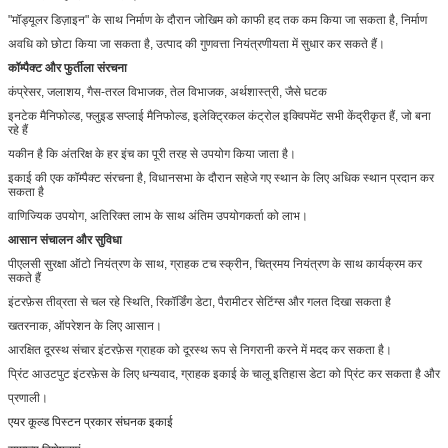
"मॉड्यूलर डिज़ाइन" के साथ निर्माण के दौरान जोखिम को काफी हद तक कम किया जा सकता है, निर्माण
अवधि को छोटा किया जा सकता है, उत्पाद की गुणवत्ता नियंत्रणीयता में सुधार कर सकते हैं।
कॉम्पैक्ट और फुर्तीला संरचना
कंप्रेसर, जलाशय, गैस-तरल विभाजक, तेल विभाजक, अर्थशास्त्री, जैसे घटक
इनटेक मैनिफोल्ड, फ्लुइड सप्लाई मैनिफोल्ड, इलेक्ट्रिकल कंट्रोल इक्विपमेंट सभी केंद्रीकृत हैं, जो बना
रहे हैं
यकीन है कि अंतरिक्ष के हर इंच का पूरी तरह से उपयोग किया जाता है।
इकाई की एक कॉम्पैक्ट संरचना है, विधानसभा के दौरान सहेजे गए स्थान के लिए अधिक स्थान प्रदान कर
सकता है
वाणिज्यिक उपयोग, अतिरिक्त लाभ के साथ अंतिम उपयोगकर्ता को लाभ।
आसान संचालन और सुविधा
पीएलसी सुरक्षा ऑटो नियंत्रण के साथ, ग्राहक टच स्क्रीन, चित्रमय नियंत्रण के साथ कार्यक्रम कर
सकते हैं
इंटरफ़ेस तीव्रता से चल रहे स्थिति, रिकॉर्डिंग डेटा, पैरामीटर सेटिंग्स और गलत दिखा सकता है
खतरनाक, ऑपरेशन के लिए आसान।
आरक्षित दूरस्थ संचार इंटरफ़ेस ग्राहक को दूरस्थ रूप से निगरानी करने में मदद कर सकता है।
प्रिंट आउटपुट इंटरफ़ेस के लिए धन्यवाद, ग्राहक इकाई के चालू इतिहास डेटा को प्रिंट कर सकता है और
प्रणाली।
एयर कूल्ड पिस्टन प्रकार संघनक इकाई