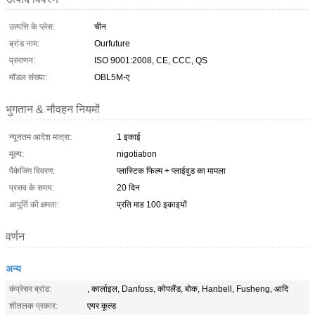
उत्पत्ति के प्लेस:
चीन
ब्रांड नाम:
Ourfuture
प्रमाणन:
ISO 9001:2008, CE, CCC, QS
मॉडल संख्या:
OBL5M-ए
भुगतान & नौवहन नियमों
न्यूनतम आदेश मात्रा:
1 इकाई
मूल्य:
nigotiation
पैकेजिंग विवरण:
प्लास्टिक फिल्म + प्लाईवुड का मामला
प्रसव के समय:
20 दिन
आपूर्ति की क्षमता:
प्रति माह 100 इकाइयों
वर्णन
अन्य
कंप्रेसर ब्रांड:
, कार्लाइल, Danfoss, कोपलैंड, बोक, Hanbell, Fusheng, आदि
शीतलक प्रकार:
एयर कूल्ड