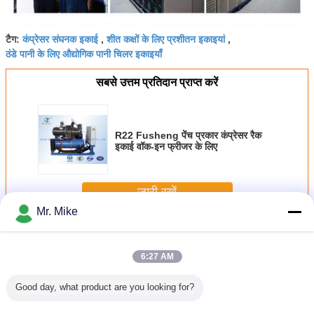
कंप्रेसर संघनक इकाई
शीत कक्षों के लिए प्रशीतन इकाइयां
टैग:
,
,
ठंडे पानी के लिए औद्योगिक पानी चिलर इकाइयाँ
सबसे उत्तम प्रतिदान प्राप्त करें
R22 Fusheng पेंच प्रकार कंप्रेसर रैक
इकाई वॉक-इन फ्रीजर के लिए
जारी रखें
Mr. Mike
अन्य
अधिक
6:27 AM
Good day, what product are you looking for?
रां के लिए
एयर कूलिंग कंडेनसर के
रेफ्रिजरेंट गैस R404a
1.2 टन प्रति दिन 2.3
5 टन प्रति 