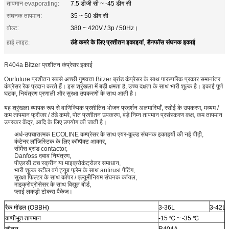
तापमान evaporating:
7.5 डीजी सी ~ -45 डीग सी
संघनक तापमान:
35 ~ 50 डीग सी
वोल्ट:
380 ~ 420V / 3p / 50Hz।
ठंडे कमरे के लिए प्रशीतन इकाइयां
डैनफॉस संघनक इकाई
हाई लाइट:
,
R404a Bitzer प्रशीतन कंप्रेसर इकाई
Ourfuture प्रशीतन सबसे अच्छी गुणवत्ता Bitzer ब्रांड कंप्रेसर के साथ पारस्परिक प्रकार समानांतर
कंप्रेसर रैक प्रदान करते हैं। इस श्रृंखला में बड़ी क्षमता है, उच्च दक्षता के साथ भारी शुल्क है। इकाई पूर्ण
घटक, नियंत्रण प्रणाली और सुरक्षा उपकरणों के साथ आती है।
यह श्रृंखला व्यापक रूप से वाणिज्यिक प्रशीतित भोजन प्रदर्शन अलमारियाँ, रसोई के उपकरण, मध्यम /
कम तापमान फ्रीजर / ठंडे कमरे, पोत प्रशीतन उपकरण, बड़े निम्न तापमान प्रसंस्करण कक्ष, कम तापमान
उपस्कर केंद्र, आदि के लिए उपयोग की जाती है।
अर्ध-उपचारात्मक ECOLINE कम्प्रेसर के साथ एयर-कूल्ड संघनक इकाइयों की नई पीढ़ी,
कंटेनर लॉजिस्टिक के लिए कॉम्पैक्ट आकार,
सीमेंस ब्रांड contactor,
Danfoss दबाव नियंत्रण,
पीएलसी टच स्क्रीन या माइक्रोकंट्रोलर समाधान,
भारी शुल्क स्टील वर्ग ट्यूब फ्रेम के साथ antirust पेंटिंग,
सुरक्षा फिल्टर के साथ कॉपर / एल्यूमीनियम संघनक कॉयल,
माइक्रोप्रोसेसर के साथ विद्युत बोर्ड,
प्लाई लकड़ी टोकरा पैकेज।
रैक मॉडल (OBBH)
3-36L
3-42L
वाष्पीभूत तापमान
-15 ℃ ~ -35 ℃
शीतल
R404A