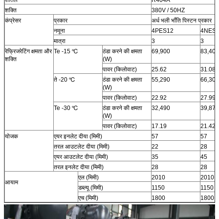
शक्ति
380V / 50HZ
कंप्रेसर
प्रकार
अर्ध भली भाँति पिस्टन प्रकार
नमूना
4PES12
4NES
मात्रा
3
3
रेफ्रिजरेटिंग क्षमता और
Te -15 ℃
ठंडा करने की क्षमता
69,900
83,400
शक्ति
(W)
पावर (किलोवाट)
25.62
31.08
ते -20 ℃
ठंडा करने की क्षमता
55,290
66,300
(W)
पावर (किलोवाट)
22.92
27.99
Te -30 ℃
ठंडा करने की क्षमता
32,490
39,870
(W)
पावर (किलोवाट)
17.19
21.42
योजक
एयर इनलेट दीया (मिमी)
57
57
तरल आउटलेट दीया (मिमी)
22
28
एयर आउटलेट दीया (मिमी)
35
45
तरल इनलेट दीया (मिमी)
28
28
एल (मिमी)
2010
2010
आयाम
डब्ल्यू (मिमी)
1150
1150
एच (मिमी)
1800
1800