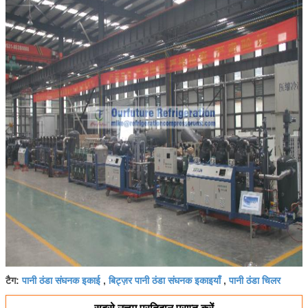
पानी ठंडा संघनक इकाई
बिट्ज़र पानी ठंडा संघनक इकाइयाँ
पानी ठंडा चिलर
टैग:
,
,