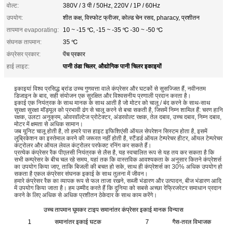
वोल्ट:
380V / 3 पी / 50Hz, 220V / 1P / 60Hz
उपयोग:
शीत कक्ष, विस्फोट फ्रीजर, कोल्ड चेन रसद, pharacy, प्रशीतन
तापमान evaporating:
10 ~ -15 ℃, -15 ~ -35 ℃ -30 ~ -50 ℃
संघनक तापमान:
35 ℃
कंप्रेसर प्रकार:
पेंच प्रकार
पानी ठंडा चिलर
औद्योगिक पानी चिलर इकाइयों
हाई लाइट:
,
इकाइयां विश्व प्रसिद्ध ब्रांड उच्च गुणवत्ता वाले कंप्रेसर और घटकों से सुसज्जित हैं, नवीनतम
डिजाइन के बाद, सही संयोजन एक सुरक्षित और विश्वसनीय प्रणाली प्रदान करता है।
इकाई एक नियंत्रक के साथ मानक के साथ आती है जो मोटर को चालू / बंद करने के साथ-साथ
सुरक्षा सुरक्षा मॉड्यूल को प्रभावी ढंग से चालू करने से बचा सकती है, जिसमें निम्न शामिल हैं: चरण हानि
रक्षक, उलटा अनुक्रम, ओवरवॉल्टेज प्रोटेक्टर, अंडरवोल्ट रक्षक, तेल दबाव, उच्च दबाव, निम्न दबाव,
मोटर में क्षमता से अधिक सामान।
जब यूनिट चालू होती है, तो हमारे पास हाइट इफिशिएंसी ऑयल सेपरेशन सिस्टम होता है, इसमें
लुब्रिकेशन का इस्तेमाल करने की जरूरत नहीं होती है, स्टैंडर्ड ऑयल टेम्परेचर हीटर, ऑयल टेम्परेचर
कंट्रोलर और ऑयल लेवल कंट्रोलर परफेक्ट रनिंग कर सकते हैं।
प्रत्येक कंप्रेसर रैक पीएलसी नियंत्रक से लैस है, यह स्वचालित रूप से यह तय कर सकता है कि
सभी कम्प्रेसर के बीच चल रहे समय, यहां तक ​​कि वास्तविक आवश्यकता के अनुसार कितने कंप्रेशर्स
का उपयोग किया जाए, ताकि बिजली की बचत हो सके, साथ ही कंप्रेशर्स का 30% अधिक उपयोग हो
सकता है एकल कंप्रेसर संघनक इकाई के साथ तुलना में जीवन।
हमारे कंप्रेसर रैक का व्यापक रूप से फल ताजा रखने, सब्जी भंडारण और उत्पादन, बीज भंडारण आदि
में उपयोग किया जाता है। हम उम्मीद करते हैं कि दुनिया को सबसे अच्छा रेफ्रिजरेटर समाधान प्रदान
करने के लिए अधिक से अधिक प्रशीतन ठेकेदार के साथ काम करेंगे।
उच्च तापमान घूमकर टाइप समानांतर कंप्रेसर इकाई मानक विन्यास
1
समानांतर इकाई घटक
7
गैस-तरल विभाजक