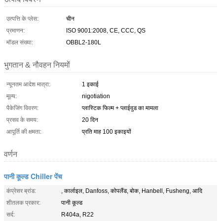
उत्पत्ति के प्लेस:
चीन
प्रमाणन:
ISO 9001:2008, CE, CCC, QS
मॉडल संख्या:
OBBL2-180L
भुगतान & नौवहन नियमों
न्यूनतम आदेश मात्रा:
1 इकाई
मूल्य:
nigotiation
पैकेजिंग विवरण:
प्लास्टिक फिल्म + प्लाईवुड का मामला
प्रसव के समय:
20 दिन
आपूर्ति की क्षमता:
प्रति माह 100 इकाइयों
वर्णन
पानी कूल्ड Chiller पेंच
कंप्रेसर ब्रांड:
, कार्लाइल, Danfoss, कोपलैंड, बोक, Hanbell, Fusheng, आदि
शीतलक प्रकार:
पानी कूल्ड
सर्द:
R404a, R22