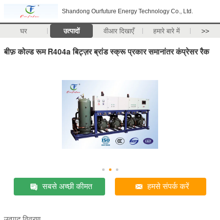
Shandong Ourfuture Energy Technology Co., Ltd.
घर
उत्पादों
वीआर दिखाएँ
हमारे बारे में
>>
बीफ़ कोल्ड रूम R404a बिट्ज़र ब्रांड स्क्रू प्रकार समानांतर कंप्रेसर रैक
सबसे अच्छी कीमत
हमसे संपर्क करें
उत्पाद विवरण