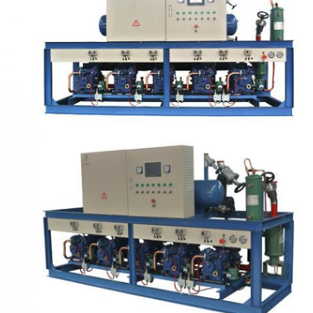
तेल देखने का गिलास
12
अन्य घटक
तेल दबाव नियंत्रक (तेल पंप
कंप्रेसर निकास मफलर
निर्माण के लिए)
क्रैंककेस हीटर
उच्च दबाव सेंसर
कंप्रेसर प्रशंसक
हीट रिकवरी डिवाइस
हॉट गैस डीफ़्रॉस्ट
कंप्रेसर स्प्रे ठंडा
फ़्यूज़न
प्रशीतन तेल
6
उपकुलिंग घटक
Subcooler
Subcooling विस्तार वाल्व,
Subcooling solenoid
वाल्व, Subcooling दृष्टि
कांच, Subcooling रोक
वाल्व।