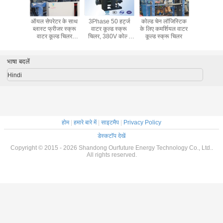
यंत्रक के
ऑयल सेपरेटर के साथ
3Phase 50 हर्ट्ज
कोल्ड चेन लॉजिस्टिक
सीई स्वीकृत व
रूम बिट्ज़र
ब्लास्ट फ्रीजर स्क्रू
वाटर कूल्ड स्क्रू
के लिए कमर्शियल वाटर
स्क्रू चिलर वि
स्क्रू चिलर
वाटर कूल्ड चिलर
चिलर, 380V कोल्ड
कूल्ड स्क्रू चिलर
के लिए उपय
की बचत
सिस्टम
रूम कूलिंग यूनिट
भाषा बदलें
Hindi
होम
|
हमारे बारे में
|
साइटमैप
|
Privacy Policy
डेस्कटॉप देखें
Copyright © 2015 - 2026 Shandong Ourfuture Energy Technology Co., Ltd..
All rights reserved.