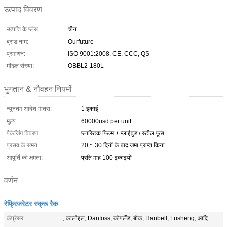
उत्पाद विवरण
उत्पत्ति के प्लेस:
चीन
ब्रांड नाम:
Ourfuture
प्रमाणन:
ISO 9001:2008, CE, CCC, QS
मॉडल संख्या:
OBBL2-180L
भुगतान & नौवहन नियमों
न्यूनतम आदेश मात्रा:
1 इकाई
मूल्य:
60000usd per unit
पैकेजिंग विवरण:
प्लास्टिक फिल्म + प्लाईवुड / स्टील फूस
प्रसव के समय:
20 ~ 30 दिनों के बाद जमा प्राप्त किया
आपूर्ति की क्षमता:
प्रति माह 100 इकाइयों
वर्णन
रेफ्रिजरेटर स्क्रू रैक
कंप्रेसर:
, कार्लाइल, Danfoss, कोपलैंड, बोक, Hanbell, Fusheng, आदि