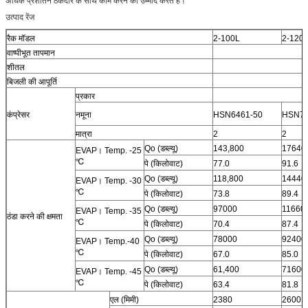
अधिक प्रशीतन ठेकेदार के साथ काम करने की उम्मीद करते हैं।
उत्पाद रेंज
रैक मॉडल
2-100L
2-120
वाष्पीभूत तापमान
शीतल
बिजली की आपूर्ति
प्रकार
कंप्रेसर
नमूना
HSN6461-50
HSN74
मात्रा
2
2
Qo (डब्ल्यू)
143,800
17640
EVAP। Temp. -25
℃
पे (किलोवाट)
77.0
91.6
Qo (डब्ल्यू)
118,800
14440
EVAP। Temp. -30
℃
पे (किलोवाट)
73.8
89.4
Qo (डब्ल्यू)
97000
11660
EVAP। Temp. -35
ठंडा करने की क्षमता
℃
पे (किलोवाट)
70.4
87.4
Qo (डब्ल्यू)
78000
92400
EVAP। Temp.-40
℃
पे (किलोवाट)
67.0
85.0
Qo (डब्ल्यू)
61,400
71600
EVAP। Temp. -45
℃
पे (किलोवाट)
63.4
81.8
एल (मिमी)
2380
2600