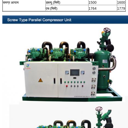
समग्र आयाम
डब्ल्यू (मिमी)
1500
1600
एच (मिमी)
1764
1779
अर्थशास्त्री के साथ संघनक तापमान 35 ℃।