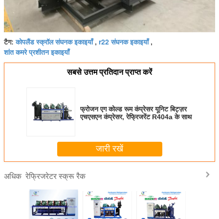
कोपलैंड स्क्रॉल संघनक इकाइयाँ
r22 संघनक इकाइयाँ
टैग:
,
,
शांत कमरे प्रशीतन इकाइयाँ
सबसे उत्तम प्रतिदान प्राप्त करें
फ्रोजन एग कोल्ड रूम कंप्रेसर यूनिट बिट्ज़र
एचएसएन कंप्रेसर, रेफ्रिजरेंट R404a के साथ
जारी रखें
रेफ्रिजरेटर स्क्रू रैक
अधिक