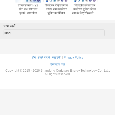
्रे कनेक्टर
उच्च तापमान R22
वेजिटेबल रेफ्रिजरेशन
कोल्डलैंड कोल्ड रूम
बिट्ज़र स्क्र
ास्ट फ्रीजर
शीत कक्ष शीतलन
कोल्ड रूम कम्प्रेशर
कंप्रेसर यूनिट कोल्ड
इकाई, ब्लास्
 कंप्रेसर
इकाई, समानांतर
यूनिट कमर्शियल
रूम के लिए रेफ्रिजरेशन
वाणिज्यिक
P 50Hz
बिट्ज़र संघनक इकाई
कंडेनिंग यूनिट्स
यूनिट
इकाइय
भाषा बदलें
Hindi
होम
|
हमारे बारे में
|
साइटमैप
|
Privacy Policy
डेस्कटॉप देखें
Copyright © 2015 - 2026 Shandong Ourfuture Energy Technology Co., Ltd..
All rights reserved.