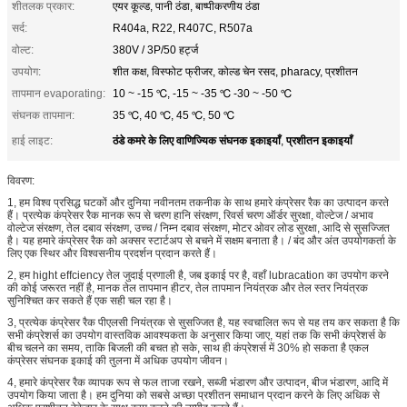
शीतलक प्रकार:
एयर कूल्ड, पानी ठंडा, बाष्पीकरणीय ठंडा
सर्द:
R404a, R22, R407C, R507a
वोल्ट:
380V / 3P/50 हर्ट्ज
उपयोग:
शीत कक्ष, विस्फोट फ्रीजर, कोल्ड चेन रसद, pharacy, प्रशीतन
तापमान evaporating:
10 ~ -15 ℃, -15 ~ -35 ℃ -30 ~ -50 ℃
संघनक तापमान:
35 ℃, 40 ℃, 45 ℃, 50 ℃
ठंडे कमरे के लिए वाणिज्यिक संघनक इकाइयाँ
प्रशीतन इकाइयाँ
हाई लाइट:
,
विवरण:
1, हम विश्व प्रसिद्ध घटकों और दुनिया नवीनतम तकनीक के साथ हमारे कंप्रेसर रैक का उत्पादन करते
हैं। प्रत्येक कंप्रेसर रैक मानक रूप से चरण हानि संरक्षण, रिवर्स चरण ऑर्डर सुरक्षा, वोल्टेज / अभाव
वोल्टेज संरक्षण, तेल दबाव संरक्षण, उच्च / निम्न दबाव संरक्षण, मोटर ओवर लोड सुरक्षा, आदि से सुसज्जित
है। यह हमारे कंप्रेसर रैक को अक्सर स्टार्टअप से बचने में सक्षम बनाता है। / बंद और अंत उपयोगकर्ता के
लिए एक स्थिर और विश्वसनीय प्रदर्शन प्रदान करते हैं।
2, हम hight effciency तेल जुदाई प्रणाली है, जब इकाई पर है, वहाँ lubracation का उपयोग करने
की कोई जरूरत नहीं है, मानक तेल तापमान हीटर, तेल तापमान नियंत्रक और तेल स्तर नियंत्रक
सुनिश्चित कर सकते हैं एक सही चल रहा है।
3, प्रत्येक कंप्रेसर रैक पीएलसी नियंत्रक से सुसज्जित है, यह स्वचालित रूप से यह तय कर सकता है कि
सभी कंप्रेशर्स का उपयोग वास्तविक आवश्यकता के अनुसार किया जाए, यहां तक ​​कि सभी कंप्रेशर्स के
बीच चलने का समय, ताकि बिजली की बचत हो सके, साथ ही कंप्रेशर्स में 30% हो सकता है एकल
कंप्रेसर संघनक इकाई की तुलना में अधिक उपयोग जीवन।
4, हमारे कंप्रेसर रैक व्यापक रूप से फल ताजा रखने, सब्जी भंडारण और उत्पादन, बीज भंडारण, आदि में
उपयोग किया जाता है। हम दुनिया को सबसे अच्छा प्रशीतन समाधान प्रदान करने के लिए अधिक से