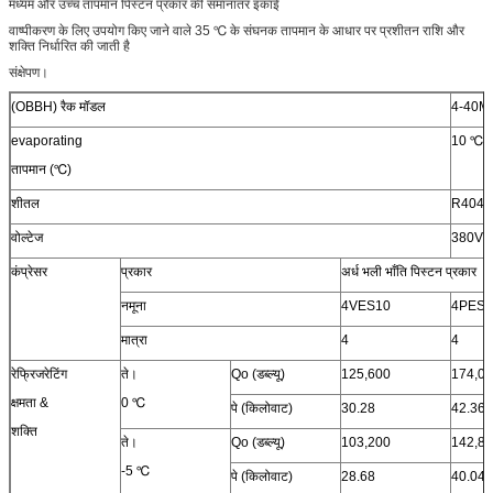
मध्यम और उच्च तापमान पिस्टन प्रकार की समानांतर इकाई
तरल आउटलेट (मिमी)
22
28
वाष्पीकरण के लिए उपयोग किए जाने वाले 35 ℃ के संघनक तापमान के आधार पर प्रशीतन राशि और
शक्ति निर्धारित की जाती है
एयर आउटलेट (मिमी)
35
45
संक्षेपण।
तरल इनलेट (मिमी)
28
28
(OBBH) रैक मॉडल
4-40M
संपूर्ण
एल (मिमी)
1972
1972
evaporating
10 ℃ ~
आयाम
डब्ल्यू (मिमी)
1100
1100
तापमान (℃)
एच (मिमी)
1800
1800
शीतल
R404A
वोल्टेज
380V /
कंप्रेसर
प्रकार
अर्ध भली भाँति पिस्टन प्रकार
नमूना
4VES10
4PES1
मात्रा
4
4
रेफ्रिजरेटिंग
ते।
Qo (डब्ल्यू)
125,600
174,0
क्षमता &
0 ℃
पे (किलोवाट)
30.28
42.36
शक्ति
ते।
Qo (डब्ल्यू)
103,200
142,8
-5 ℃
पे (किलोवाट)
28.68
40.04