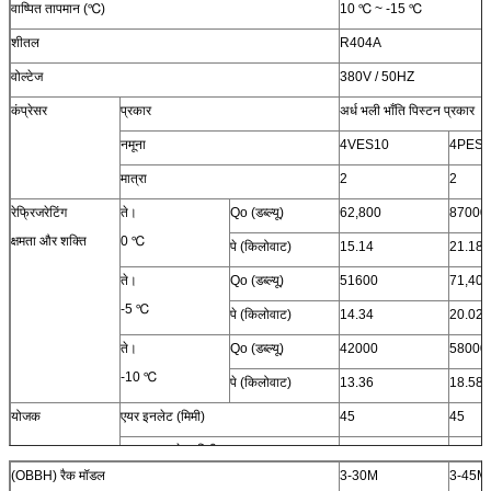
वाष्पित तापमान (℃)
10 ℃ ~ -15 ℃
शीतल
R404A
वोल्टेज
380V / 50HZ
कंप्रेसर
प्रकार
अर्ध भली भाँति पिस्टन प्रकार
नमूना
4VES10
4PES1
मात्रा
2
2
रेफ्रिजरेटिंग
ते।
Qo (डब्ल्यू)
62,800
87000
क्षमता और शक्ति
0 ℃
पे (किलोवाट)
15.14
21.18
ते।
Qo (डब्ल्यू)
51600
71,400
-5 ℃
पे (किलोवाट)
14.34
20.02
ते।
Qo (डब्ल्यू)
42000
58000
-10 ℃
पे (किलोवाट)
13.36
18.58
योजक
एयर इनलेट (मिमी)
45
45
तरल आउटलेट (मिमी)
19
22
(OBBH) रैक मॉडल
3-30M
3-45M
एयर आउटलेट (मिमी)
28
35