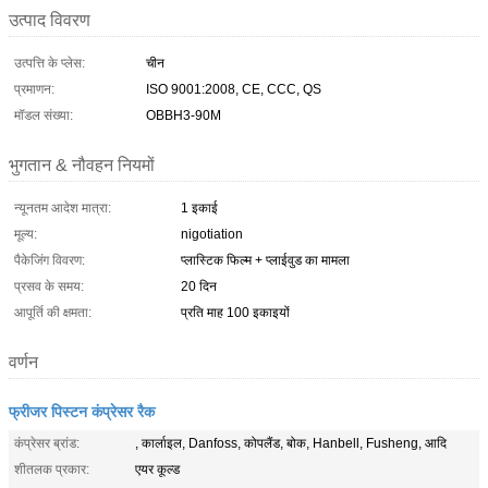
उत्पाद विवरण
उत्पत्ति के प्लेस:
चीन
प्रमाणन:
ISO 9001:2008, CE, CCC, QS
मॉडल संख्या:
OBBH3-90M
भुगतान & नौवहन नियमों
न्यूनतम आदेश मात्रा:
1 इकाई
मूल्य:
nigotiation
पैकेजिंग विवरण:
प्लास्टिक फिल्म + प्लाईवुड का मामला
प्रसव के समय:
20 दिन
आपूर्ति की क्षमता:
प्रति माह 100 इकाइयों
वर्णन
फ्रीजर पिस्टन कंप्रेसर रैक
कंप्रेसर ब्रांड:
, कार्लाइल, Danfoss, कोपलैंड, बोक, Hanbell, Fusheng, आदि
शीतलक प्रकार:
एयर कूल्ड