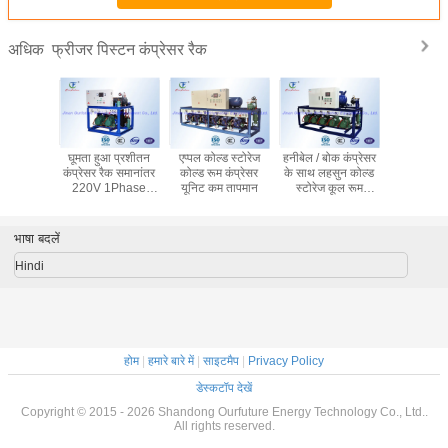
फ्रीजर पिस्टन कंप्रेसर रैक
अधिक
ल्ड स्टोरेज
घूमता हुआ प्रशीतन
एप्पल कोल्ड स्टोरेज
हनीबेल / बोक कंप्रेसर
पिस्टन कंप्र
ट टेंपरेचर
कंप्रेसर रैक समानांतर
कोल्ड रूम कंप्रेसर
के साथ लहसुन कोल्ड
साथ हाइट 
 कम्प्रेशर
220V 1Phase
यूनिट कम तापमान
स्टोरेज कूल रूम
कोल्ड स्टोरे
िप्रोकेटिंग
60Hz
रेफ्रिजरेशन यूनिट
कंप्रेसर रै
भाषा बदलें
Hindi
होम
|
हमारे बारे में
|
साइटमैप
|
Privacy Policy
डेस्कटॉप देखें
Copyright © 2015 - 2026 Shandong Ourfuture Energy Technology Co., Ltd..
All rights reserved.