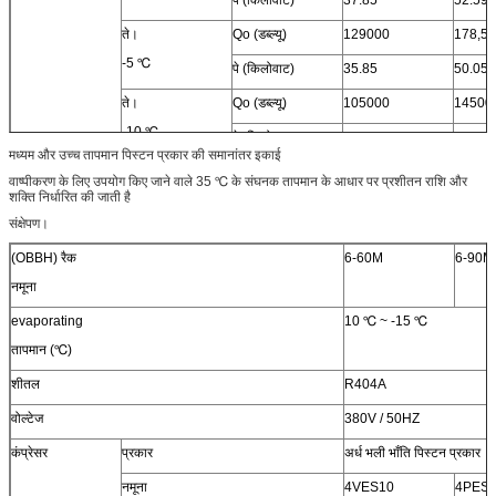
पे (किलोवाट)
37.85
52.59
ते।
Qo (डब्ल्यू)
129000
178,5
-5 ℃
पे (किलोवाट)
35.85
50.05
ते।
Qo (डब्ल्यू)
105000
14500
-10 ℃
पे (किलोवाट)
33.4
46.45
मध्यम और उच्च तापमान पिस्टन प्रकार की समानांतर इकाई
योजक
एयर इनलेट (मिमी)
76
76
वाष्पीकरण के लिए उपयोग किए जाने वाले 35 ℃ के संघनक तापमान के आधार पर प्रशीतन राशि और
शक्ति निर्धारित की जाती है
तरल आउटलेट (मिमी)
28
35
संक्षेपण।
एयर आउटलेट (मिमी)
57
57
(OBBH) रैक
6-60M
6-90M
तरल इनलेट (मिमी)
35
45
नमूना
संपूर्ण
एल (मिमी)
3102
3102
evaporating
10 ℃ ~ -15 ℃
आयाम
डब्ल्यू (मिमी)
1100
1100
तापमान (℃)
एच (मिमी)
1800
1800
शीतल
R404A
वोल्टेज
380V / 50HZ
कंप्रेसर
प्रकार
अर्ध भली भाँति पिस्टन प्रकार
नमूना
4VES10
4PES