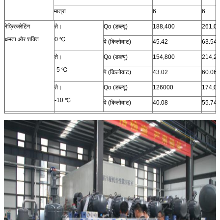
मात्रा
6
6
रेफ्रिजरेटिंग
ते।
Qo (डब्ल्यू)
188,400
261,0
क्षमता और शक्ति
0 ℃
पे (किलोवाट)
45.42
63.54
ते।
Qo (डब्ल्यू)
154,800
214,2
-5 ℃
पे (किलोवाट)
43.02
60.06
ते।
Qo (डब्ल्यू)
126000
174,0
-10 ℃
पे (किलोवाट)
40.08
55.74
योजक
एयर इनलेट (मिमी)
76
76
तरल आउटलेट (मिमी)
35
45
एयर आउटलेट (मिमी)
57
76
तरल इनलेट (मिमी)
45
57
समग्र आयाम
एल (मिमी)
3632
3632
डब्ल्यू (मिमी)
1100
1100
एच (मिमी)
1800
1800