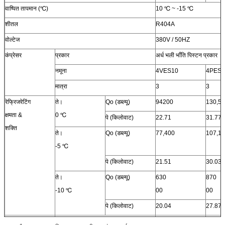
वाष्पित तापमान (℃)
10 ℃ ~ -15 ℃
तरल इनलेट (मिमी)
22
22
शीतल
R404A
समग्र आयाम
एल (मिमी)
1442
1442
वोल्टेज
380V / 50HZ
डब्ल्यू (मिमी)
1100
1100
कंप्रेसर
प्रकार
अर्ध भली भाँति पिस्टन प्रकार
एच (मिमी)
1800
1800
नमूना
4VES10
4PES1
मात्रा
3
3
रेफ्रिजरेटिंग
ते।
Qo (डब्ल्यू)
94200
130,5
क्षमता &
0 ℃
पे (किलोवाट)
22.71
31.77
शक्ति
ते।
Qo (डब्ल्यू)
77,400
107,1
-5 ℃
पे (किलोवाट)
21.51
30.03
ते।
Qo (डब्ल्यू)
630
870
-10 ℃
00
00
पे (किलोवाट)
20.04
27.87
योजक
एयर इनलेट (मिमी)
57
57