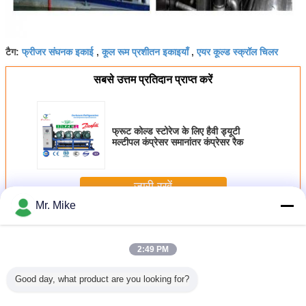
फ्रीजर संघनक इकाई
कूल रूम प्रशीतन इकाइयाँ
एयर कूल्ड स्क्रॉल चिलर
टैग:
,
,
सबसे उत्तम प्रतिदान प्राप्त करें
फ्रूट कोल्ड स्टोरेज के लिए हैवी ड्यूटी
मल्टीपल कंप्रेसर समानांतर कंप्रेसर रैक
जारी रखें
Mr. Mike
कोल्ड स्टोरेज कंप्रेसर रैक
अधिक
2:49 PM
Good day, what product are you looking for?
्ट कूलिंग
कोल्ड रूम, कोल्ड चेन
जमे हुए खाद्य भंडारण के
चिलर यूनिट ऑफ
बीफ प्री - रे