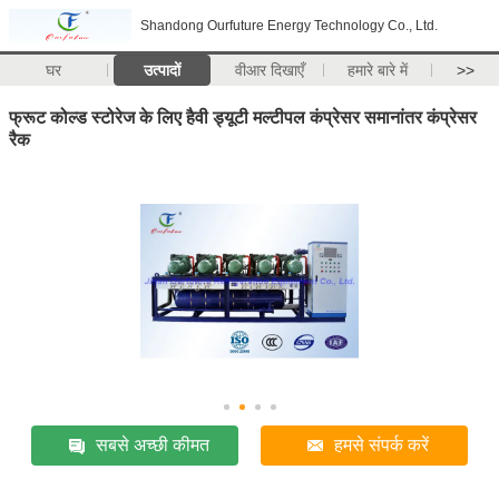
Shandong Ourfuture Energy Technology Co., Ltd.
घर
उत्पादों
वीआर दिखाएँ
हमारे बारे में
>>
फ्रूट कोल्ड स्टोरेज के लिए हैवी ड्यूटी मल्टीपल कंप्रेसर समानांतर कंप्रेसर
रैक
सबसे अच्छी कीमत
हमसे संपर्क करें