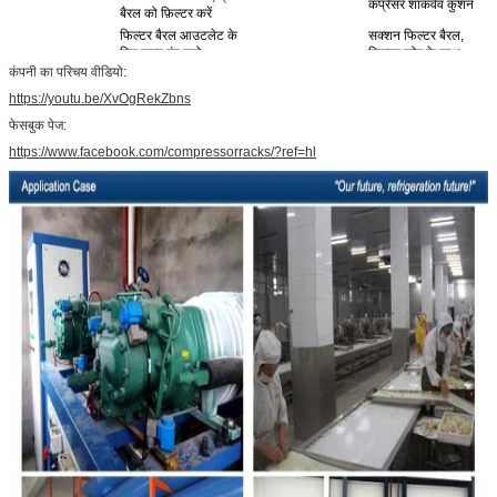
कंप्रेसर शॉकवेव कुशन
बैरल को फ़िल्टर करें
फिल्टर बैरल आउटलेट के
सक्शन फिल्टर बैरल,
लिए वाल्व बंद करो
फिल्टर कोर के साथ
कंपनी का परिचय वीडियो:
1 डिग्री स्प्रे शीतलन
3
घटकों का निर्वहन करें
प्रणाली
https://youtu.be/XvOgRekZbns
बाहरी तेल विभाजक (दृष्टि
तेल देखने का गिलास
फेसबुक पेज:
कांच के साथ)
https://www.facebook.com/compressorracks/?ref=hl
तेल हीटर
तेल विभाजक आउटलेट स्टॉप
वाल्व
तेल तापमान नियंत्रक
तेल स्तर नियंत्रक