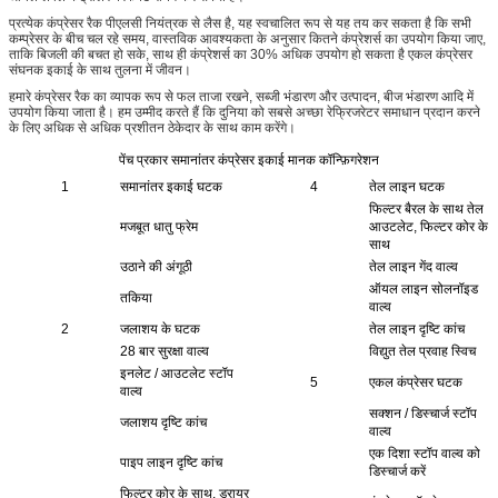
प्रत्येक कंप्रेसर रैक पीएलसी नियंत्रक से लैस है, यह स्वचालित रूप से यह तय कर सकता है कि सभी
कम्प्रेसर के बीच चल रहे समय, वास्तविक आवश्यकता के अनुसार कितने कंप्रेशर्स का उपयोग किया जाए,
ताकि बिजली की बचत हो सके, साथ ही कंप्रेशर्स का 30% अधिक उपयोग हो सकता है एकल कंप्रेसर
संघनक इकाई के साथ तुलना में जीवन।
हमारे कंप्रेसर रैक का व्यापक रूप से फल ताजा रखने, सब्जी भंडारण और उत्पादन, बीज भंडारण आदि में
उपयोग किया जाता है। हम उम्मीद करते हैं कि दुनिया को सबसे अच्छा रेफ्रिजरेटर समाधान प्रदान करने
के लिए अधिक से अधिक प्रशीतन ठेकेदार के साथ काम करेंगे।
पेंच प्रकार समानांतर कंप्रेसर इकाई मानक कॉन्फ़िगरेशन
1
समानांतर इकाई घटक
4
तेल लाइन घटक
फिल्टर बैरल के साथ तेल
मजबूत धातु फ्रेम
आउटलेट, फिल्टर कोर के
साथ
उठाने की अंगूठी
तेल लाइन गेंद वाल्व
ऑयल लाइन सोलनॉइड
तकिया
वाल्व
2
जलाशय के घटक
तेल लाइन दृष्टि कांच
28 बार सुरक्षा वाल्व
विद्युत तेल प्रवाह स्विच
इनलेट / आउटलेट स्टॉप
5
एकल कंप्रेसर घटक
वाल्व
सक्शन / डिस्चार्ज स्टॉप
जलाशय दृष्टि कांच
वाल्व
एक दिशा स्टॉप वाल्व को
पाइप लाइन दृष्टि कांच
डिस्चार्ज करें
फिल्टर कोर के साथ, ड्रायर