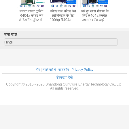
न ब्लास्ट
फ्रूट फास्ट कूलिंग
कोल्ड रूम, कोल्ड चेन
जमे हुए खाद्य भंडारण के
फ्रूट कोल्ड स
रू कंप्रेसर
R404a कोल्ड रूम
लॉजिस्टिक के लिए
लिए R404a हनबेल
लिए हैवी ड्यू
ज़र 415V /
कंडिशनिंग यूनिट पेंच
100hp R404a 2 *
समानांतर पेंच कंप्रेसर
कंप्रेसर स
60Hz
415V / 3P / 50Hz
50hp रेफ्रिजरेशन
रैक
कंप्रेसर
यूनिट
भाषा बदलें
Hindi
होम
|
हमारे बारे में
|
साइटमैप
|
Privacy Policy
डेस्कटॉप देखें
Copyright © 2015 - 2026 Shandong Ourfuture Energy Technology Co., Ltd..
All rights reserved.