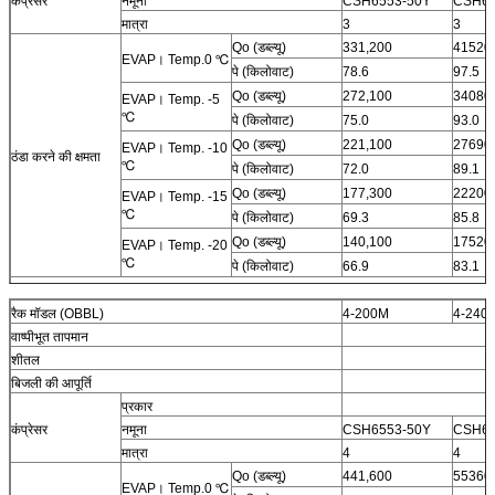
कंप्रेसर
नमूना
CSH6553-50Y
CSH65
मात्रा
3
3
Qo (डब्ल्यू)
331,200
41520
EVAP। Temp.0 ℃
पे (किलोवाट)
78.6
97.5
Qo (डब्ल्यू)
272,100
34080
EVAP। Temp. -5
℃
पे (किलोवाट)
75.0
93.0
Qo (डब्ल्यू)
221,100
27690
EVAP। Temp. -10
ठंडा करने की क्षमता
℃
पे (किलोवाट)
72.0
89.1
Qo (डब्ल्यू)
177,300
22200
EVAP। Temp. -15
℃
पे (किलोवाट)
69.3
85.8
Qo (डब्ल्यू)
140,100
17520
EVAP। Temp. -20
℃
पे (किलोवाट)
66.9
83.1
इकोनोमाइज़र के बिना तापमान 35 ℃।
रैक मॉडल (OBBL)
4-200M
4-240
वाष्पीभूत तापमान
शीतल
बिजली की आपूर्ति
प्रकार
कंप्रेसर
नमूना
CSH6553-50Y
CSH65
मात्रा
4
4
Qo (डब्ल्यू)
441,600
55360
EVAP। Temp.0 ℃