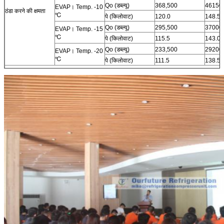
Qo (डब्ल्यू)
368,500
46150
EVAP। Temp. -10
ठंडा करने की क्षमता
℃
पे (किलोवाट)
120.0
148.5
Qo (डब्ल्यू)
295,500
37000
EVAP। Temp. -15
℃
पे (किलोवाट)
115.5
143.0
Qo (डब्ल्यू)
233,500
29200
EVAP। Temp. -20
℃
पे (किलोवाट)
111.5
138.5
इकोनोमाइज़र के बिना तापमान 35 ℃।