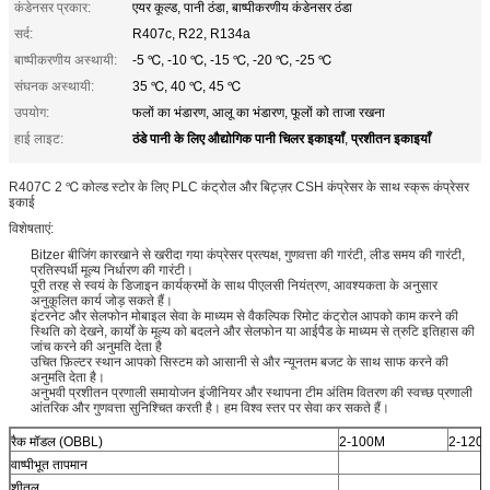
कंडेनसर प्रकार:
एयर कूल्ड, पानी ठंडा, बाष्पीकरणीय कंडेनसर ठंडा
सर्द:
R407c, R22, R134a
बाष्पीकरणीय अस्थायी:
-5 ℃, -10 ℃, -15 ℃, -20 ℃, -25 ℃
संघनक अस्थायी:
35 ℃, 40 ℃, 45 ℃
उपयोग:
फलों का भंडारण, आलू का भंडारण, फूलों को ताजा रखना
ठंडे पानी के लिए औद्योगिक पानी चिलर इकाइयाँ
प्रशीतन इकाइयाँ
हाई लाइट:
,
R407C 2 ℃ कोल्ड स्टोर के लिए PLC कंट्रोल और बिट्ज़र CSH कंप्रेसर के साथ स्क्रू कंप्रेसर
इकाई
विशेषताएं:
Bitzer बीजिंग कारखाने से खरीदा गया कंप्रेसर प्रत्यक्ष, गुणवत्ता की गारंटी, लीड समय की गारंटी,
प्रतिस्पर्धी मूल्य निर्धारण की गारंटी।
पूरी तरह से स्वयं के डिजाइन कार्यक्रमों के साथ पीएलसी नियंत्रण, आवश्यकता के अनुसार
अनुकूलित कार्य जोड़ सकते हैं।
इंटरनेट और सेलफोन मोबाइल सेवा के माध्यम से वैकल्पिक रिमोट कंट्रोल आपको काम करने की
स्थिति को देखने, कार्यों के मूल्य को बदलने और सेलफोन या आईपैड के माध्यम से त्रुटि इतिहास की
जांच करने की अनुमति देता है
उचित फ़िल्टर स्थान आपको सिस्टम को आसानी से और न्यूनतम बजट के साथ साफ करने की
अनुमति देता है।
अनुभवी प्रशीतन प्रणाली समायोजन इंजीनियर और स्थापना टीम अंतिम वितरण की स्वच्छ प्रणाली
आंतरिक और गुणवत्ता सुनिश्चित करती है। हम विश्व स्तर पर सेवा कर सकते हैं।
रैक मॉडल (OBBL)
2-100M
2-120
वाष्पीभूत तापमान
शीतल