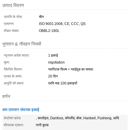
उत्पाद विवरण
उत्पत्ति के प्लेस:
चीन
प्रमाणन:
ISO 9001:2008, CE, CCC, QS
मॉडल संख्या:
OBBL2-180L
भुगतान & नौवहन नियमों
न्यूनतम आदेश मात्रा:
1 इकाई
मूल्य:
nigotiation
पैकेजिंग विवरण:
प्लास्टिक फिल्म + प्लाईवुड का मामला
प्रसव के समय:
20 दिन
आपूर्ति की क्षमता:
प्रति माह 100 इकाइयों
वर्णन
कम तापमान संघनक इकाई
कंप्रेसर ब्रांड:
, कार्लाइल, Danfoss, कोपलैंड, बोक, Hanbell, Fusheng, आदि
शीतलक प्रकार:
पानी कूल्ड