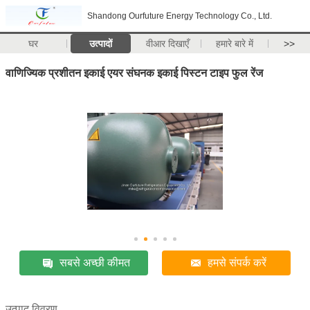
Shandong Ourfuture Energy Technology Co., Ltd.
घर
उत्पादों
वीआर दिखाएँ
हमारे बारे में
>>
वाणिज्यिक प्रशीतन इकाई एयर संघनक इकाई पिस्टन टाइप फुल रेंज
सबसे अच्छी कीमत
हमसे संपर्क करें
उत्पाद विवरण