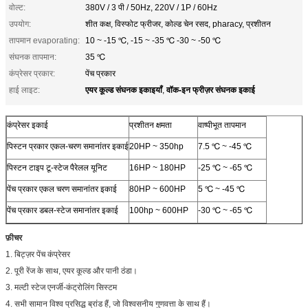
वोल्ट:
380V / 3 पी / 50Hz, 220V / 1P / 60Hz
उपयोग:
शीत कक्ष, विस्फोट फ्रीजर, कोल्ड चेन रसद, pharacy, प्रशीतन
तापमान evaporating:
10 ~ -15 ℃, -15 ~ -35 ℃ -30 ~ -50 ℃
संघनक तापमान:
35 ℃
कंप्रेसर प्रकार:
पेंच प्रकार
एयर कूल्ड संघनक इकाइयाँ
वॉक-इन फ्रीज़र संघनक इकाई
हाई लाइट:
,
कंप्रेसर इकाई
प्रशीतन क्षमता
वाष्पीभूत तापमान
पिस्टन प्रकार एकल-चरण समानांतर इकाई
20HP ~ 350hp
7.5 ℃ ~ -45 ℃
पिस्टन टाइप टू-स्टेज पैरेलल यूनिट
16HP ~ 180HP
-25 ℃ ~ -65 ℃
पेंच प्रकार एकल चरण समानांतर इकाई
80HP ~ 600HP
5 ℃ ~ -45 ℃
पेंच प्रकार डबल-स्टेज समानांतर इकाई
100hp ~ 600HP
-30 ℃ ~ -65 ℃
फ़ीचर
1. बिट्ज़र पेंच कंप्रेसर
2. पूरी रेंज के साथ, एयर कूल्ड और पानी ठंडा।
3. मल्टी स्टेज एनर्जी-कंट्रोलिंग सिस्टम
4. सभी सामान विश्व प्रसिद्ध ब्रांड हैं, जो विश्वसनीय गुणवत्ता के साथ हैं।