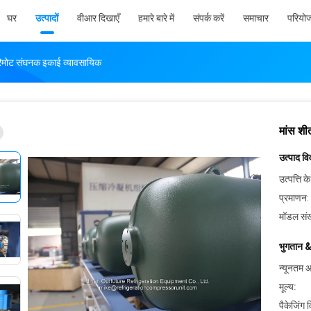
घर
उत्पादों
वीआर दिखाएँ
हमारे बारे में
संपर्क करें
समाचार
परियोज
मोट संघनक इकाई व्यावसायिक
मांस श
उत्पाद व
उत्पत्ति के
प्रमाणन:
मॉडल संख
भुगतान &
न्यूनतम आ
मूल्य:
पैकेजिंग 