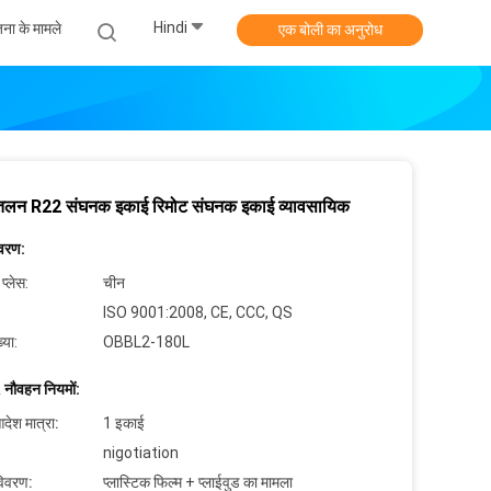
Hindi
ना के मामले
एक बोली का अनुरोध
ीतलन R22 संघनक इकाई रिमोट संघनक इकाई व्यावसायिक
िवरण:
 प्लेस:
चीन
ISO 9001:2008, CE, CCC, QS
्या:
OBBL2-180L
 नौवहन नियमों:
देश मात्रा:
1 इकाई
nigotiation
विवरण:
प्लास्टिक फिल्म + प्लाईवुड का मामला