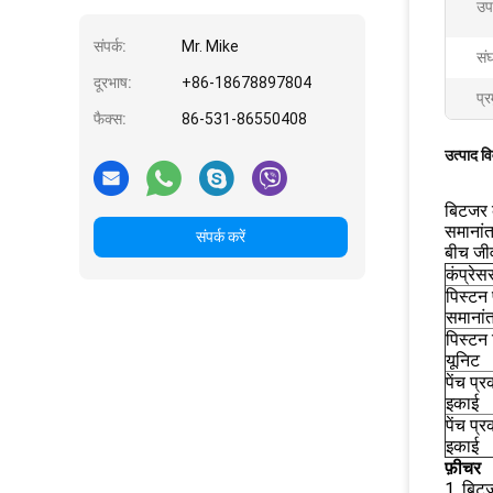
उप
संपर्क:
Mr. Mike
सं
दूरभाष:
+86-18678897804
प्र
फैक्स:
86-531-86550408
उत्पाद व
बिटजर क
समानांत
संपर्क करें
बीच जीव
कंप्रेस
पिस्टन
समानां
पिस्टन 
यूनिट
पेंच प
इकाई
पेंच प्
इकाई
फ़ीचर
1. बिट्ज