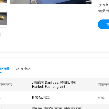
प्रसव के
आपूर्ति की
स
जानकारी
उत्पाद विवरण
, कार्लाइल, Danfoss, कोपलैंड, बोक,
्रेसर ब्रांड:
शीतलक प
Hanbell, Fusheng, आदि
द:
R404a, R22
वोल्ट:
शीत कक्ष, विस्फोट फ्रीजर, कोल्ड चेन रसद,