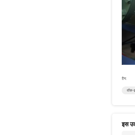
टैग:
वॉक-इ
इस उत्